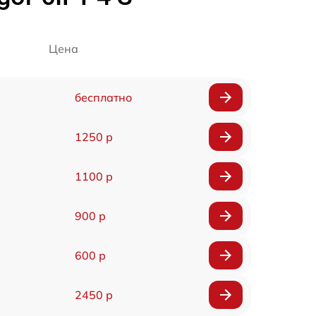
Цена
бесплатно
1250 р
1100 р
900 р
600 р
2450 р