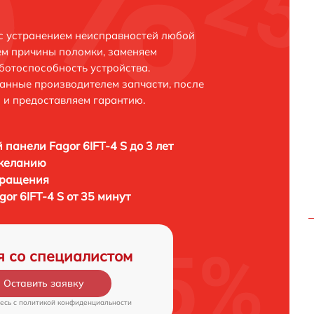
 с устранением неисправностей любой
ем причины поломки, заменяем
ботоспособность устройства.
анные производителем запчасти, после
 и предоставляем гарантию.
 панели Fagor 6IFT-4 S до 3 лет
 желанию
бращения
or 6IFT-4 S от 35 минут
я со специалистом
Оставить заявку
есь c
политикой конфиденциальности