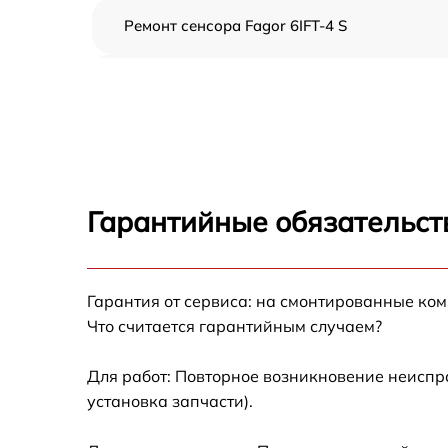
Ремонт сенсора Fagor 6IFT-4 S
Ремонт переключателя Fagor 6IFT-4 S
Разблокировка варочной панели Fagor 6IFT
4 S
Замена панели управления Fagor 6IFT-4 S
Гарантийные обязательст
Ремонт модуля управления Fagor 6IFT-4 S
Гарантия от сервиса: на смонтированные ко
Замена сенсора Fagor 6IFT-4 S
Что считается гарантийным случаем?
Для работ: Повторное возникновение неиспр
установка запчасти).