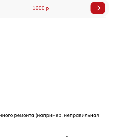
1600 р
750 р
600 р
1600 р
1900 р
1600 р
енного ремонта (например, неправильная