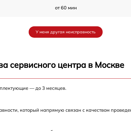
от 60 мин
от 60 мин
У меня другая неисправность
-
от 60 мин
от 60 мин
ва сервисного центра в Москве
от 60 мин
мплектующие — до 3 месяцев.
от 60 мин
авности, который напрямую связан с качеством провед