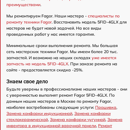
преимуществами
.
Мы ремонтируем Fagor. Наши мастера -
специалисты по
ремонту техники Fagor
. Восстановить модель 5FID-4GLX для
мастеров не будет новой задачей. На все виды
проведенных работ у нас имеется гарантия.
Минимальные сроки выполнения ремонта. Мы большая
сеть мастерских техники Fagor. Мы имеем более 20 тыс.
запчастей. И возможно на наших складах
уже имеется
запчасть на модель 5FID-4GLX
. При заказе ремонта на
сайте - предоставляется скидка -25%.
Знаем свое дело
Будьте уверены в профессионализме наших мастеров - они
с уверенностью выполнят ремонт Fagor 5FID-4GLX. По
данным наших мастеров в Москве по ремонту Fagor,
наиболее востребованы следующие услуги:
Прошивка
,
Замена конфорки индукционной
,
Замена конфорки
стеклокерамической
,
Замена конфорки чугунной
,
Замена
инвентора в индукционной варочной панели
,
Ремонт