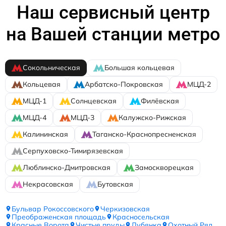
Наш сервисный центр
на Вашей станции метро
Сокольническая
Большая кольцевая
Кольцевая
Арбатско-Покровская
МЦД-2
МЦД-1
Солнцевская
Филёвская
МЦД-4
МЦД-3
Калужско-Рижская
Калининская
Таганско-Краснопресненская
Серпуховско-Тимирязевская
Люблинско-Дмитровская
Замоскворецкая
Некрасовская
Бутовская
Бульвар Рокоссовского
Черкизовская
Преображенская площадь
Красносельская
Красные Ворота
Чистые пруды
Лубянка
Охотный Ряд