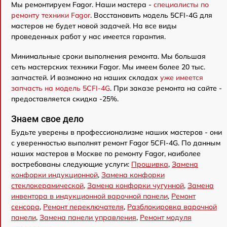
Мы ремонтируем Fagor. Наши мастера -
специалисты по
ремонту техники Fagor
. Восстановить модель 5CFI-4G для
мастеров не будет новой задачей. На все виды
проведенных работ у нас имеется гарантия.
Минимальные сроки выполнения ремонта. Мы большая
сеть мастерских техники Fagor. Мы имеем более 20 тыс.
запчастей. И возможно на наших складах
уже имеется
запчасть на модель 5CFI-4G
. При заказе ремонта на сайте -
предоставляется скидка -25%.
Знаем свое дело
Будьте уверены в профессионализме наших мастеров - они
с уверенностью выполнят ремонт Fagor 5CFI-4G. По данным
наших мастеров в Москве по ремонту Fagor, наиболее
востребованы следующие услуги:
Прошивка
,
Замена
конфорки индукционной
,
Замена конфорки
стеклокерамической
,
Замена конфорки чугунной
,
Замена
инвентора в индукционной варочной панели
,
Ремонт
сенсора
,
Ремонт переключателя
,
Разблокировка варочной
панели
,
Замена панели управления
,
Ремонт модуля