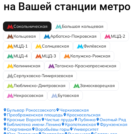
на Вашей станции метро
Сокольническая
Большая кольцевая
Кольцевая
Арбатско-Покровская
МЦД-2
МЦД-1
Солнцевская
Филёвская
МЦД-4
МЦД-3
Калужско-Рижская
Калининская
Таганско-Краснопресненская
Серпуховско-Тимирязевская
Люблинско-Дмитровская
Замоскворецкая
Некрасовская
Бутовская
Бульвар Рокоссовского
Черкизовская
Преображенская площадь
Красносельская
Красные Ворота
Чистые пруды
Лубянка
Охотный Ряд
Библиотека имени Ленина
Кропоткинская
Фрунзенская
Спортивная
Воробьёвы горы
Университет
Юго-Западная
Тропарёво
Румянцево
Саларьево