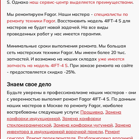
S. Однако
наш сервис-центр выделяется преимуществами
.
Мы ремонтируем Fagor. Наши мастера -
специалисты по
ремонту техники Fagor
. Восстановить модель 4IFT-4 S для
мастеров не будет новой задачей. На все виды
проведенных работ у нас имеется гарантия.
Минимальные сроки выполнения ремонта. Мы большая
сеть мастерских техники Fagor. Мы имеем более 20 тыс.
запчастей. И возможно на наших складах
уже имеется
запчасть на модель 4IFT-4 S
. При заказе ремонта на сайте
- предоставляется скидка -25%.
Знаем свое дело
Будьте уверены в профессионализме наших мастеров - они
с уверенностью выполнят ремонт Fagor 4IFT-4 S. По данным
наших мастеров в Москве по ремонту Fagor, наиболее
востребованы следующие услуги:
Прошивка
,
Замена
конфорки индукционной
,
Замена конфорки
стеклокерамической
,
Замена конфорки чугунной
,
Замена
инвентора в индукционной варочной панели
,
Ремонт
сенсора
,
Ремонт переключателя
,
Разблокировка варочной