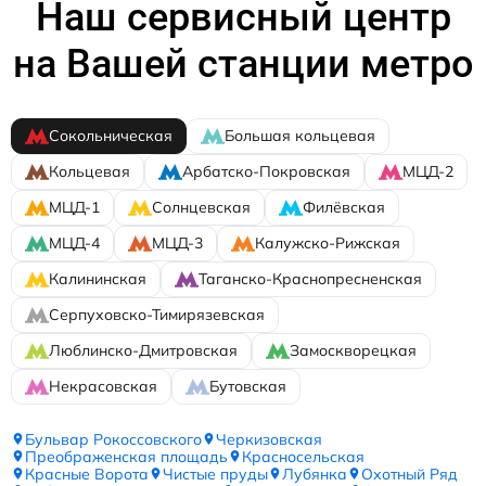
Наш сервисный центр
на Вашей станции метро
Сокольническая
Большая кольцевая
Кольцевая
Арбатско-Покровская
МЦД-2
МЦД-1
Солнцевская
Филёвская
МЦД-4
МЦД-3
Калужско-Рижская
Калининская
Таганско-Краснопресненская
Серпуховско-Тимирязевская
Люблинско-Дмитровская
Замоскворецкая
Некрасовская
Бутовская
Бульвар Рокоссовского
Черкизовская
Преображенская площадь
Красносельская
Красные Ворота
Чистые пруды
Лубянка
Охотный Ряд