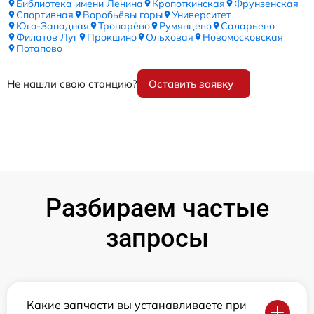
Библиотека имени Ленина
Кропоткинская
Фрунзенская
Спортивная
Воробьёвы горы
Университет
Юго-Западная
Тропарёво
Румянцево
Саларьево
Филатов Луг
Прокшино
Ольховая
Новомосковская
Потапово
Не нашли свою станцию?
Оставить заявку
Разбираем частые
запросы
Какие запчасти вы устанавливаете при