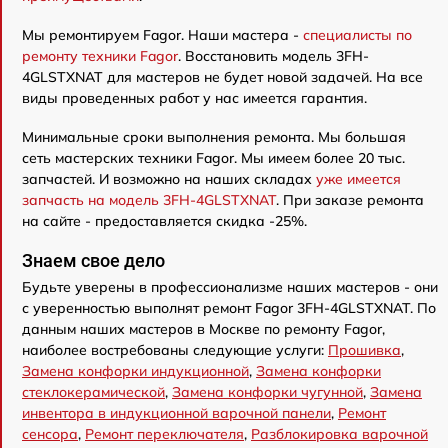
Мы ремонтируем Fagor. Наши мастера -
специалисты по
ремонту техники Fagor
. Восстановить модель 3FH-
4GLSTXNAT для мастеров не будет новой задачей. На все
виды проведенных работ у нас имеется гарантия.
Минимальные сроки выполнения ремонта. Мы большая
сеть мастерских техники Fagor. Мы имеем более 20 тыс.
запчастей. И возможно на наших складах
уже имеется
запчасть на модель 3FH-4GLSTXNAT
. При заказе ремонта
на сайте - предоставляется скидка -25%.
Знаем свое дело
Будьте уверены в профессионализме наших мастеров - они
с уверенностью выполнят ремонт Fagor 3FH-4GLSTXNAT. По
данным наших мастеров в Москве по ремонту Fagor,
наиболее востребованы следующие услуги:
Прошивка
,
Замена конфорки индукционной
,
Замена конфорки
стеклокерамической
,
Замена конфорки чугунной
,
Замена
инвентора в индукционной варочной панели
,
Ремонт
сенсора
,
Ремонт переключателя
,
Разблокировка варочной