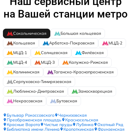
Наш сервисный центр
на Вашей станции метро
Сокольническая
Большая кольцевая
Кольцевая
Арбатско-Покровская
МЦД-2
МЦД-1
Солнцевская
Филёвская
МЦД-4
МЦД-3
Калужско-Рижская
Калининская
Таганско-Краснопресненская
Серпуховско-Тимирязевская
Люблинско-Дмитровская
Замоскворецкая
Некрасовская
Бутовская
Бульвар Рокоссовского
Черкизовская
Преображенская площадь
Красносельская
Красные Ворота
Чистые пруды
Лубянка
Охотный Ряд
Библиотека имени Ленина
Кропоткинская
Фрунзенская