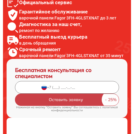
Официальный сервис
Гарантийное обслуживание
варочной панели Fagor 3FH-4GLSTXNAT до 3 лет
Диагностика за наш счет,
ремонт по желанию
Бесплатный выезд курьера
в день обращения
Срочный ремонт
варочной панели Fagor 3FH-4GLSTXNAT от 35 минут
Бесплатная консультация со
специалистом
Оставить заявку
Нажимая на кнопку "Оставить заявку" Вы соглашаетесь c
политикой
конфиденциальности