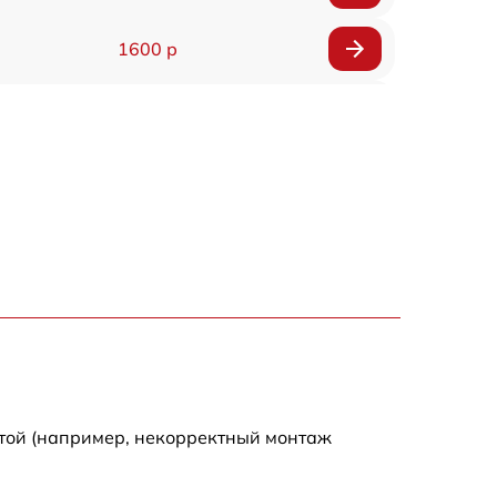
1600 р
750 р
600 р
1600 р
1900 р
1600 р
отой (например, некорректный монтаж