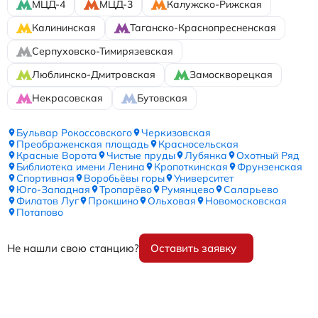
МЦД-4
МЦД-3
Калужско-Рижская
Калининская
Таганско-Краснопресненская
Серпуховско-Тимирязевская
Люблинско-Дмитровская
Замоскворецкая
Некрасовская
Бутовская
Бульвар Рокоссовского
Черкизовская
Преображенская площадь
Красносельская
Красные Ворота
Чистые пруды
Лубянка
Охотный Ряд
Библиотека имени Ленина
Кропоткинская
Фрунзенская
Спортивная
Воробьёвы горы
Университет
Юго-Западная
Тропарёво
Румянцево
Саларьево
Филатов Луг
Прокшино
Ольховая
Новомосковская
Потапово
Не нашли свою станцию?
Оставить заявку