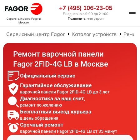
+7 (495) 106-23-05
Ежедневно с 9:00 до 21:00
Позвонить
мне утром
Сервисный центр Fagor
в
Москве
Сервисный центр Fagor
Каталог устройств
Ремон
Ремонт варочной панели
Fagor 2FID-4G LB в Москве
Официальный сервис
Гарантийное обслуживание
варочной панели Fagor 2FID-4G LB до 3 лет
Диагностика за наш счет,
ремонт по желанию
Бесплатный выезд курьера
в день обращения
Срочный ремонт
варочной панели Fagor 2FID-4G LB от 35 минут