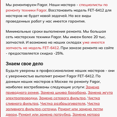
Мы ремонтируем Fagor. Наши мастера -
специалисты по
ремонту техники Fagor
. Восстановить модель FET-6412 для
мастеров не будет новой задачей. На все виды
проведенных работ у нас имеется гарантия.
Минимальные сроки выполнения ремонта. Мы большая
сеть мастерских техники Fagor. Мы имеем более 20 тыс.
запчастей. И возможно на наших складах
уже имеется
запчасть на модель FET-6412
. При заказе ремонта на сайте
- предоставляется скидка -25%.
Знаем свое дело
Будьте уверены в профессионализме наших мастеров - они
с уверенностью выполнят ремонт Fagor FET-6412. По
данным наших мастеров в Москве по ремонту Fagor,
наиболее востребованы следующие услуги:
Замена
приводного ремня
,
Замена шкива барабана
,
Замена жгута
электропроводки
,
Замена сетевого фильтра
,
Чистка
сливного фильтра
,
Чистка разбрызгивателя
,
Чистка
заливного фильтра-сеточки
,
Ремонт или замена петли
двери
,
Ремонт или замена патрубка
,
Замена мотора