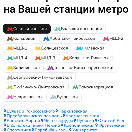
на Вашей станции метро
Сокольническая
Большая кольцевая
Кольцевая
Арбатско-Покровская
МЦД-2
МЦД-1
Солнцевская
Филёвская
МЦД-4
МЦД-3
Калужско-Рижская
Калининская
Таганско-Краснопресненская
Серпуховско-Тимирязевская
Люблинско-Дмитровская
Замоскворецкая
Некрасовская
Бутовская
Бульвар Рокоссовского
Черкизовская
Преображенская площадь
Красносельская
Красные Ворота
Чистые пруды
Лубянка
Охотный Ряд
Библиотека имени Ленина
Кропоткинская
Фрунзенская
Спортивная
Воробьёвы горы
Университет