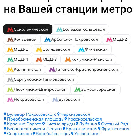
на Вашей станции метро
Сокольническая
Большая кольцевая
Кольцевая
Арбатско-Покровская
МЦД-2
МЦД-1
Солнцевская
Филёвская
МЦД-4
МЦД-3
Калужско-Рижская
Калининская
Таганско-Краснопресненская
Серпуховско-Тимирязевская
Люблинско-Дмитровская
Замоскворецкая
Некрасовская
Бутовская
Бульвар Рокоссовского
Черкизовская
Преображенская площадь
Красносельская
Красные Ворота
Чистые пруды
Лубянка
Охотный Ряд
Библиотека имени Ленина
Кропоткинская
Фрунзенская
Спортивная
Воробьёвы горы
Университет