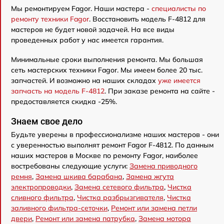
Мы ремонтируем Fagor. Наши мастера -
специалисты по
ремонту техники Fagor
. Восстановить модель F-4812 для
мастеров не будет новой задачей. На все виды
проведенных работ у нас имеется гарантия.
Минимальные сроки выполнения ремонта. Мы большая
сеть мастерских техники Fagor. Мы имеем более 20 тыс.
запчастей. И возможно на наших складах
уже имеется
запчасть на модель F-4812
. При заказе ремонта на сайте -
предоставляется скидка -25%.
Знаем свое дело
Будьте уверены в профессионализме наших мастеров - они
с уверенностью выполнят ремонт Fagor F-4812. По данным
наших мастеров в Москве по ремонту Fagor, наиболее
востребованы следующие услуги:
Замена приводного
ремня
,
Замена шкива барабана
,
Замена жгута
электропроводки
,
Замена сетевого фильтра
,
Чистка
сливного фильтра
,
Чистка разбрызгивателя
,
Чистка
заливного фильтра-сеточки
,
Ремонт или замена петли
двери
,
Ремонт или замена патрубка
,
Замена мотора