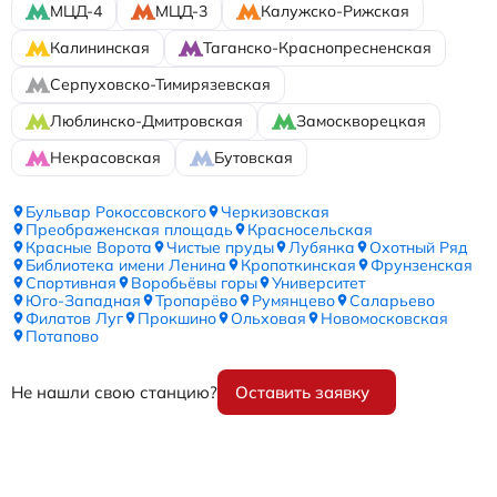
МЦД-4
МЦД-3
Калужско-Рижская
Калининская
Таганско-Краснопресненская
Серпуховско-Тимирязевская
Люблинско-Дмитровская
Замоскворецкая
Некрасовская
Бутовская
Бульвар Рокоссовского
Черкизовская
Преображенская площадь
Красносельская
Красные Ворота
Чистые пруды
Лубянка
Охотный Ряд
Библиотека имени Ленина
Кропоткинская
Фрунзенская
Спортивная
Воробьёвы горы
Университет
Юго-Западная
Тропарёво
Румянцево
Саларьево
Филатов Луг
Прокшино
Ольховая
Новомосковская
Потапово
Не нашли свою станцию?
Оставить заявку