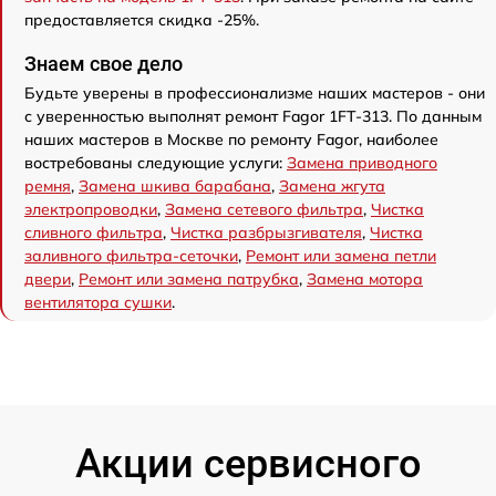
предоставляется скидка -25%.
Знаем свое дело
Будьте уверены в профессионализме наших мастеров - они
с уверенностью выполнят ремонт Fagor 1FT-313. По данным
наших мастеров в Москве по ремонту Fagor, наиболее
востребованы следующие услуги:
Замена приводного
ремня
,
Замена шкива барабана
,
Замена жгута
электропроводки
,
Замена сетевого фильтра
,
Чистка
сливного фильтра
,
Чистка разбрызгивателя
,
Чистка
заливного фильтра-сеточки
,
Ремонт или замена петли
двери
,
Ремонт или замена патрубка
,
Замена мотора
вентилятора сушки
.
Акции сервисного