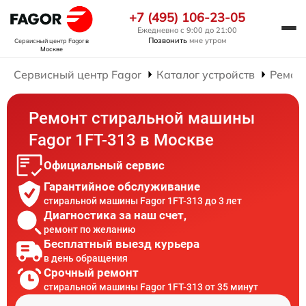
+7 (495) 106-23-05
Ежедневно с 9:00 до 21:00
Позвонить
мне утром
Сервисный центр Fagor
в
Москве
Сервисный центр Fagor
Каталог устройств
Ремон
Ремонт стиральной машины
Fagor 1FT-313 в Москве
Официальный сервис
Гарантийное обслуживание
стиральной машины Fagor 1FT-313 до 3 лет
Диагностика за наш счет,
ремонт по желанию
Бесплатный выезд курьера
в день обращения
Срочный ремонт
стиральной машины Fagor 1FT-313 от 35 минут