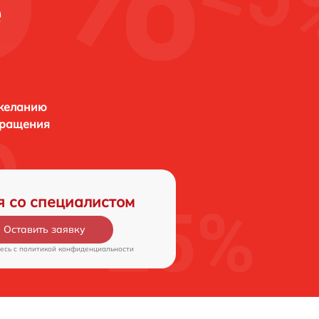
е
 желанию
бращения
я со специалистом
Оставить заявку
есь c
политикой конфиденциальности