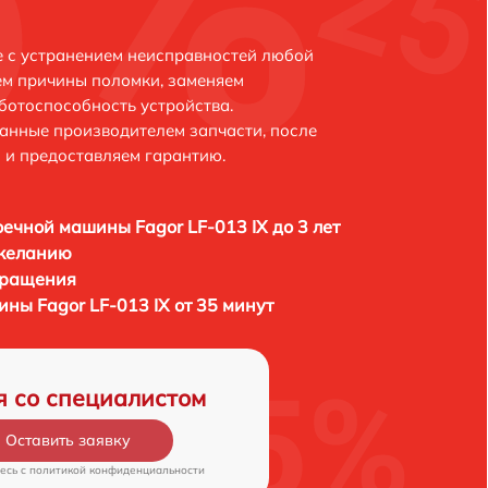
е с устранением неисправностей любой
ем причины поломки, заменяем
ботоспособность устройства.
анные производителем запчасти, после
 и предоставляем гарантию.
ечной машины Fagor LF-013 IX до 3 лет
 желанию
бращения
ны Fagor LF-013 IX от 35 минут
я со специалистом
Оставить заявку
есь c
политикой конфиденциальности