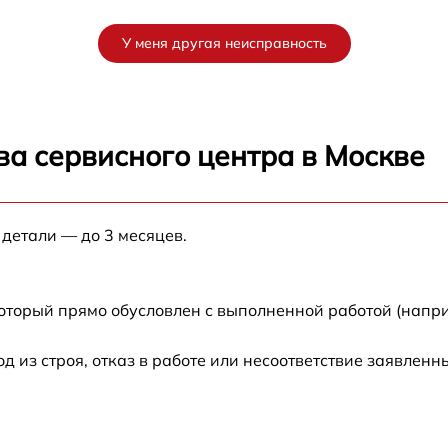
от 60 мин
У меня другая неисправность
от 60 мин
от 60 мин
ва сервисного центра в Москве
от 60 мин
 детали — до 3 месяцев.
от 60 мин
от 60 мин
который прямо обусловлен с выполненной работой (напр
от 60 мин
из строя, отказ в работе или несоответствие заявлен
от 60 мин