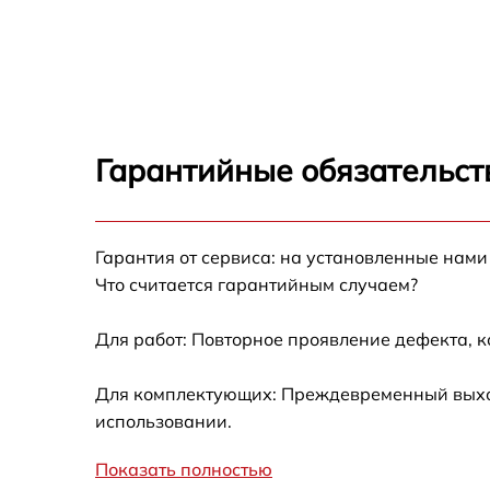
Замена шнура питания Fagor LF-013 IX
Корпусный ремонт (замена резинок,
креплений, кнопок) Fagor LF-013 IX
Ремонт платы управления (восстановление)
Fagor LF-013 IX
Гарантийные обязательст
Замена заливного клапана Fagor LF-013 IX
Гарантия от сервиса: на установленные нами
Замена панели управления Fagor LF-013 IX
Что считается гарантийным случаем?
Замена расходомера Fagor LF-013 IX
Для работ: Повторное проявление дефекта, 
Замена разбрызгивателя Fagor LF-013 IX
Для комплектующих: Преждевременный выход 
использовании.
Замена пускового конденсатора
циркуляционного насоса Fagor LF-013 IX
Показать полностью