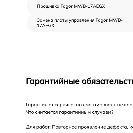
Прошивка Fagor MWB-17AEGX
Замена платы управления Fagor MWB-
17AEGX
Ремонт платы управления (восстановление)
Fagor MWB-17AEGX
Замена датчиков Fagor MWB-17AEGX
Замена вентилятора Fagor MWB-17AEGX
Гарантийные обязательст
Ремонт магнетрона Fagor MWB-17AEGX
Гарантия от сервиса: на смонтированные ко
Ремонт волновода Fagor MWB-17AEGX
Что считается гарантийным случаем?
Ремонт переключателей режимов Fagor
MWB-17AEGX
Для работ: Повторное проявление дефекта, 