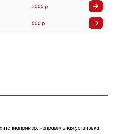
1000 р
500 р
500 р
450 р
500 р
500 р
500 р
500 р
монта (например, неправильная установка