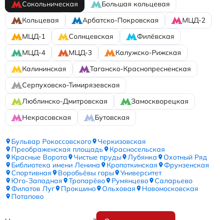
Сокольническая
Большая кольцевая
Кольцевая
Арбатско-Покровская
МЦД-2
МЦД-1
Солнцевская
Филёвская
МЦД-4
МЦД-3
Калужско-Рижская
Калининская
Таганско-Краснопресненская
Серпуховско-Тимирязевская
Люблинско-Дмитровская
Замоскворецкая
Некрасовская
Бутовская
Бульвар Рокоссовского
Черкизовская
Преображенская площадь
Красносельская
Красные Ворота
Чистые пруды
Лубянка
Охотный Ряд
Библиотека имени Ленина
Кропоткинская
Фрунзенская
Спортивная
Воробьёвы горы
Университет
Юго-Западная
Тропарёво
Румянцево
Саларьево
Филатов Луг
Прокшино
Ольховая
Новомосковская
Потапово