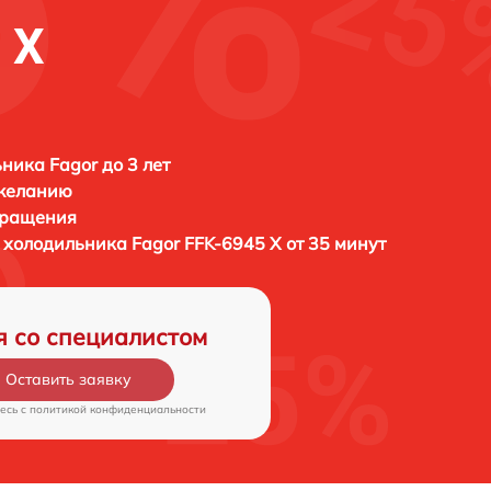
 X
ника Fagor до 3 лет
 желанию
бращения
ы холодильника
Fagor FFK-6945 X от 35 минут
я со специалистом
Оставить заявку
есь c
политикой конфиденциальности