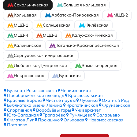
Сокольническая
Большая кольцевая
Кольцевая
Арбатско-Покровская
МЦД-2
МЦД-1
Солнцевская
Филёвская
МЦД-4
МЦД-3
Калужско-Рижская
Калининская
Таганско-Краснопресненская
Серпуховско-Тимирязевская
Люблинско-Дмитровская
Замоскворецкая
Некрасовская
Бутовская
Бульвар Рокоссовского
Черкизовская
Преображенская площадь
Красносельская
Красные Ворота
Чистые пруды
Лубянка
Охотный Ряд
Библиотека имени Ленина
Кропоткинская
Фрунзенская
Спортивная
Воробьёвы горы
Университет
Юго-Западная
Тропарёво
Румянцево
Саларьево
Филатов Луг
Прокшино
Ольховая
Новомосковская
Потапово