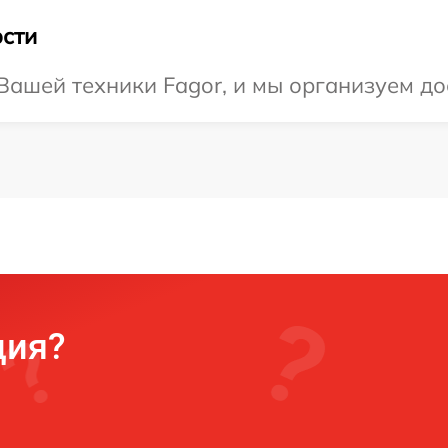
сти
ашей техники Fagor, и мы организуем дос
ция?