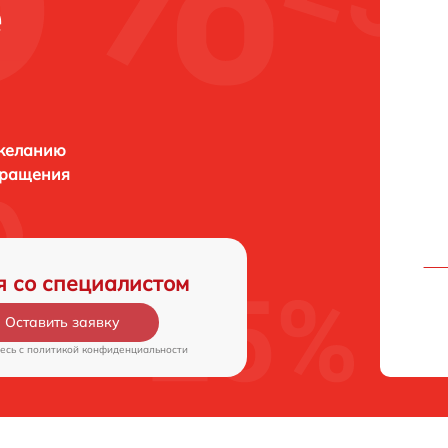
е
 желанию
бращения
я со специалистом
Оставить заявку
есь c
политикой конфиденциальности